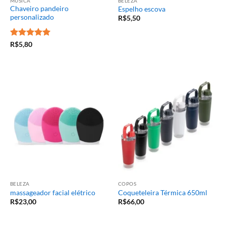
MÚSICA
BELEZA
Chaveiro pandeiro
Espelho escova
personalizado
R$
5,50
Avaliação
5
R$
5,80
de 5
BELEZA
COPOS
massageador facial elétrico
Coqueteleira Térmica 650ml
R$
23,00
R$
66,00