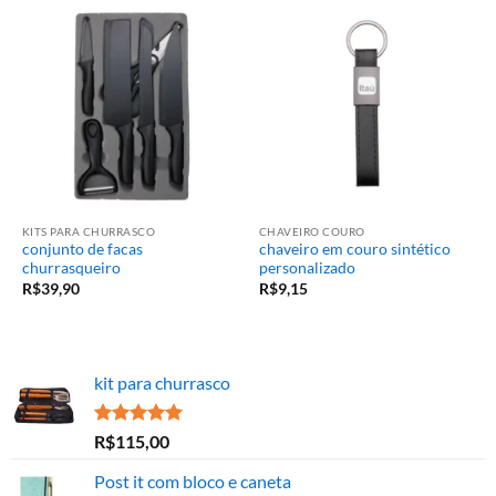
KITS PARA CHURRASCO
CHAVEIRO COURO
conjunto de facas
chaveiro em couro sintético
churrasqueiro
personalizado
R$
39,90
R$
9,15
kit para churrasco
Avaliação
R$
115,00
5.00
de 5
Post it com bloco e caneta