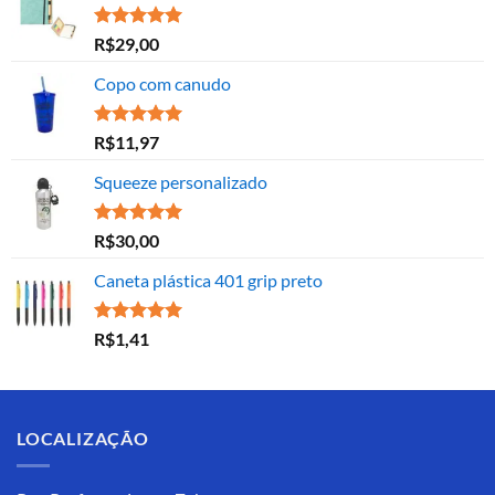
Avaliação
R$
29,00
5.00
de 5
Copo com canudo
Avaliação
R$
11,97
5.00
de 5
Squeeze personalizado
Avaliação
R$
30,00
5.00
de 5
Caneta plástica 401 grip preto
Avaliação
R$
1,41
5.00
de 5
LOCALIZAÇÃO