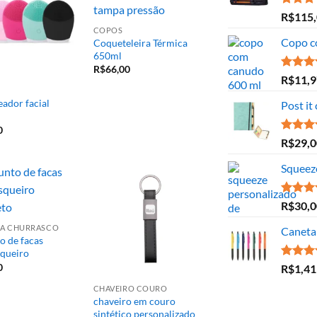
Avaliaç
R$
115
5.00
de
COPOS
Copo c
Coqueteleira Térmica
650ml
R$
66,00
Avaliaç
R$
11,9
5.00
de
ador facial
Post it
0
Avaliaç
R$
29,0
5.00
de
Squeez
Avaliaç
R$
30,0
5.00
de
ARA CHURRASCO
Caneta 
o de facas
queiro
Avaliaç
0
R$
1,41
5.00
de
CHAVEIRO COURO
chaveiro em couro
sintético personalizado