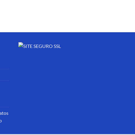
atos
o