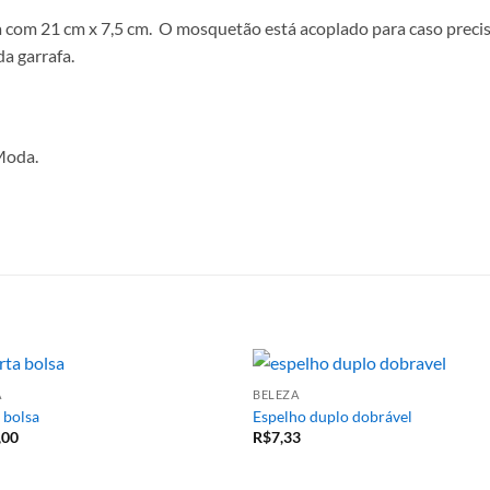
 com 21 cm x 7,5 cm. O mosquetão está acoplado para caso preci
a garrafa.
Moda.
A
BELEZA
 bolsa
Espelho duplo dobrável
,00
R$
7,33