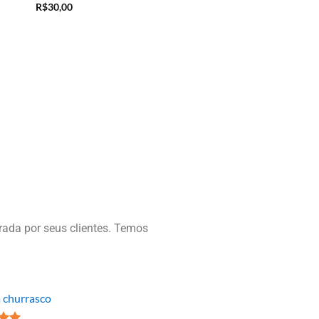
Avaliação
5
R$
30,00
de 5
ada por seus clientes. Temos
a churrasco