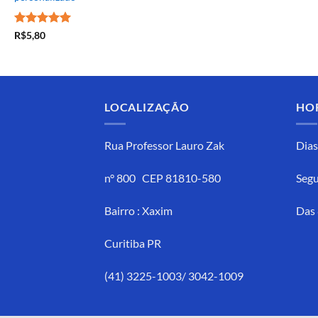
Avaliação
5
R$
5,80
de 5
LOCALIZAÇÃO
HO
Rua Professor Lauro Zak
Dias
n° 800 CEP 81810-580
Segu
Bairro : Xaxim
Das 
Curitiba PR
(41) 3225-1003/ 3042-1009