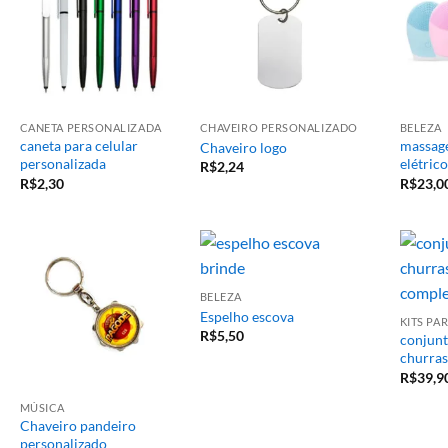
CANETA PERSONALIZADA
CHAVEIRO PERSONALIZADO
BELEZA
caneta para celular
massage
Chaveiro logo
personalizada
elétrico
R$
2,24
R$
2,30
R$
23,0
BELEZA
Espelho escova
KITS P
R$
5,50
conjunt
churras
R$
39,9
MÚSICA
Chaveiro pandeiro
personalizado