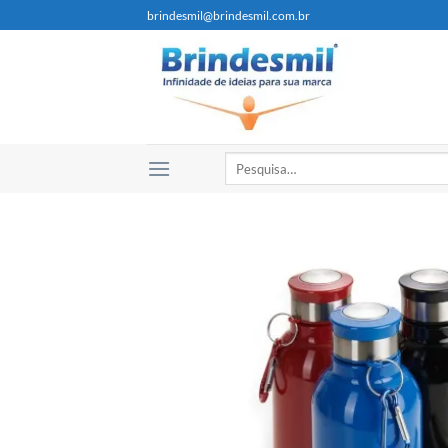
brindesmil@brindesmil.com.br