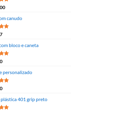
ão
,00
 5
om canudo
ão
7
 5
 com bloco e caneta
ão
0
 5
e personalizado
ão
0
 5
plástica 401 grip preto
ão
 5