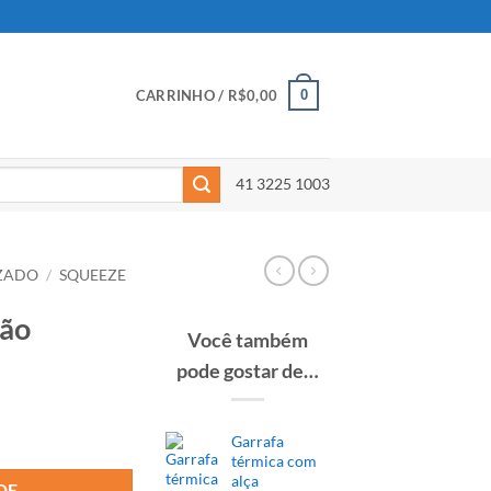
0
CARRINHO /
R$
0,00
41 3225 1003
IZADO
/
SQUEEZE
tão
Você também
pode gostar de…
Garrafa
térmica com
alça
DE