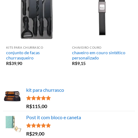
KITS PARA CHURRASCO
CHAVEIRO COURO
conjunto de facas
chaveiro em couro sintético
churrasqueiro
personalizado
R$
39,90
R$
9,15
kit para churrasco
Avaliação
R$
115,00
5.00
de 5
Post it com bloco e caneta
Avaliação
R$
29,00
5.00
de 5