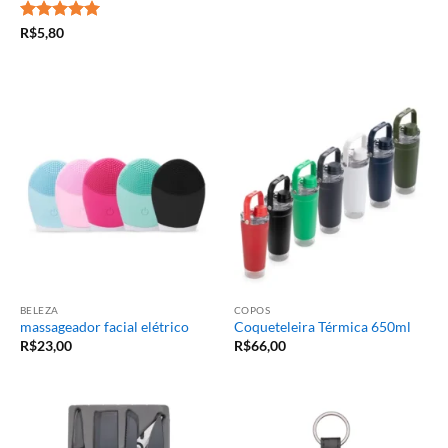
Avaliação
5
R$
5,80
de 5
BELEZA
COPOS
massageador facial elétrico
Coqueteleira Térmica 650ml
R$
23,00
R$
66,00