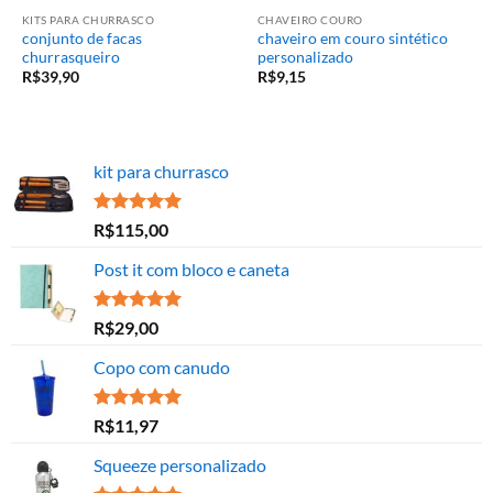
KITS PARA CHURRASCO
CHAVEIRO COURO
conjunto de facas
chaveiro em couro sintético
churrasqueiro
personalizado
R$
39,90
R$
9,15
kit para churrasco
Avaliação
R$
115,00
5.00
de 5
Post it com bloco e caneta
Avaliação
R$
29,00
5.00
de 5
Copo com canudo
Avaliação
R$
11,97
5.00
de 5
Squeeze personalizado