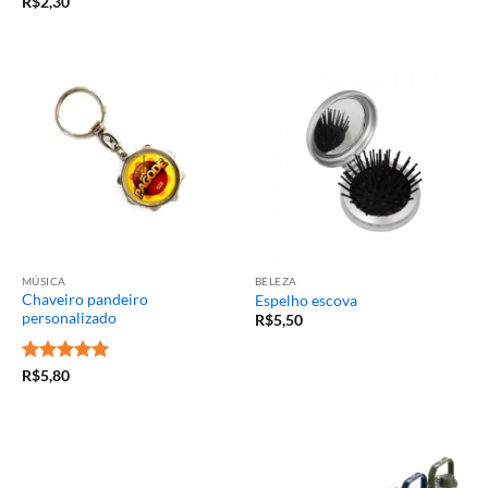
R$
2,30
MÚSICA
BELEZA
Chaveiro pandeiro
Espelho escova
personalizado
R$
5,50
Avaliação
5
R$
5,80
de 5