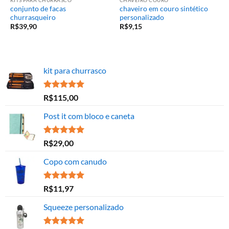
conjunto de facas
chaveiro em couro sintético
churrasqueiro
personalizado
R$
39,90
R$
9,15
kit para churrasco
Avaliação
R$
115,00
5.00
de 5
Post it com bloco e caneta
Avaliação
R$
29,00
5.00
de 5
Copo com canudo
Avaliação
R$
11,97
5.00
de 5
Squeeze personalizado