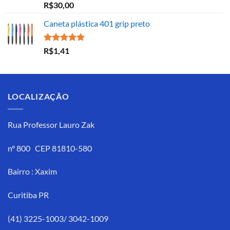
Avaliação
R$
30,00
5.00
de 5
Caneta plástica 401 grip preto
Avaliação
R$
1,41
5.00
de 5
LOCALIZAÇÃO
Rua Professor Lauro Zak
n° 800 CEP 81810-580
Bairro : Xaxim
Curitiba PR
(41) 3225-1003/ 3042-1009