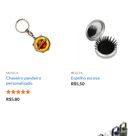
MÚSICA
BELEZA
Chaveiro pandeiro
Espelho escova
personalizado
R$
5,50
Avaliação
5
R$
5,80
de 5