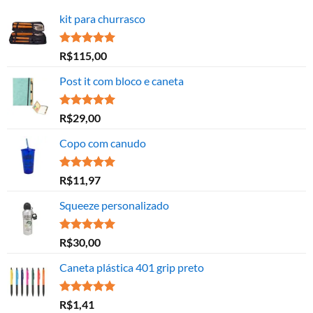
kit para churrasco
Avaliação
R$
115,00
5.00
de 5
Post it com bloco e caneta
Avaliação
R$
29,00
5.00
de 5
Copo com canudo
Avaliação
R$
11,97
5.00
de 5
Squeeze personalizado
Avaliação
R$
30,00
5.00
de 5
Caneta plástica 401 grip preto
Avaliação
R$
1,41