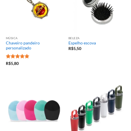
MÚSICA
BELEZA
Chaveiro pandeiro
Espelho escova
personalizado
R$
5,50
Avaliação
5
R$
5,80
de 5