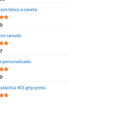
 5
 com bloco e caneta
ão
0
 5
om canudo
ão
7
 5
e personalizado
ão
0
 5
plástica 401 grip preto
ão
 5