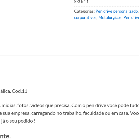
SKU:
11
Categorias:
Pen drive personalizado
corporativos
,
Metalúrgicos
,
Pen driv
álica. Cod.11
ídias, fotos, vídeos que precisa. Com o pen drive você pode tudo
de sua empresa, carregando no trabalho, faculdade ou em casa. Voc
 já o seu pedido !
nte.