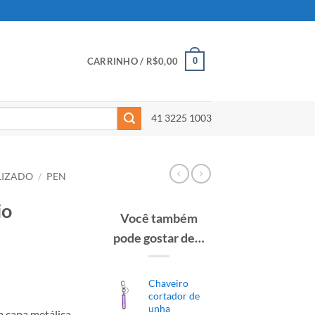
0
CARRINHO /
R$
0,00
41 3225 1003
LIZADO
/
PEN
io
Você também
pode gostar de…
Chaveiro
cortador de
unha
m capa metálica