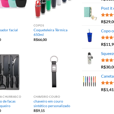
5.00
de
Post it
Avaliaç
R$
29,0
5.00
de
COPOS
ador facial
Coqueteleira Térmica
Copo c
650ml
0
R$
66,00
Avaliaç
R$
11,9
5.00
de
Squeez
Avaliaç
R$
30,0
5.00
de
Caneta 
Avaliaç
R$
1,41
5.00
de
ARA CHURRASCO
CHAVEIRO COURO
o de facas
chaveiro em couro
queiro
sintético personalizado
0
R$
9,15