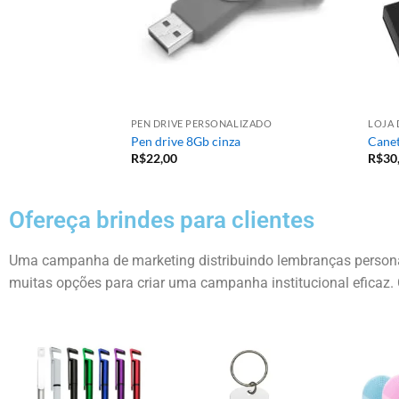
PEN DRIVE PERSONALIZADO
LOJA 
a
Pen drive 8Gb cinza
Canet
R$
22,00
R$
30
Ofereça brindes para clientes
Uma campanha de marketing distribuindo lembranças personal
muitas opções para criar uma campanha institucional eficaz. 