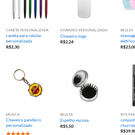
CANETA PERSONALIZADA
CHAVEIRO PERSONALIZADO
BELEZA
caneta para celular
massage
Chaveiro logo
personalizada
elétrico
R$
2,24
R$
2,30
R$
23,0
MÚSICA
BELEZA
KITS P
Chaveiro pandeiro
conjunt
Espelho escova
personalizado
churras
R$
5,50
R$
39,9