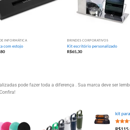
DE INFORMÁTICA
BRINDES CORPORATIVOS
a com estojo
Kit escritório personalizado
,80
R$
65,30
izadas pode fazer toda a diferença . Sua marca deve ser lembr
Confira!
kit par
Avaliaç
R$
115