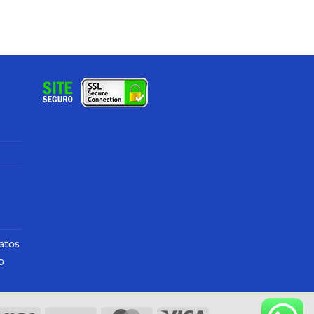
atos
o