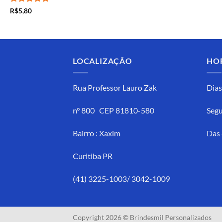
Avaliação
5
R$
5,80
de 5
LOCALIZAÇÃO
HO
Rua Professor Lauro Zak
Dias
n° 800 CEP 81810-580
Segu
Bairro : Xaxim
Das 
Curitiba PR
(41) 3225-1003/ 3042-1009
Copyright 2026 © Brindesmil Personalizados