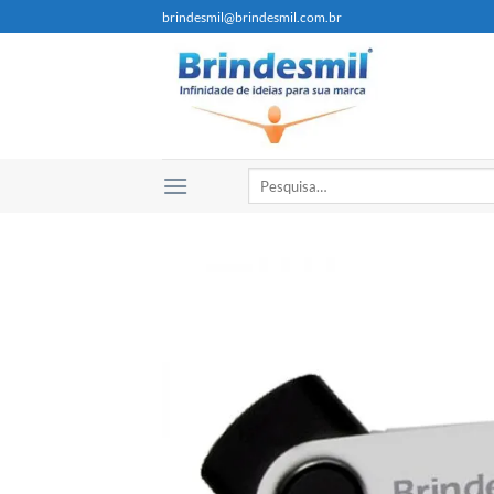
brindesmil@brindesmil.com.br