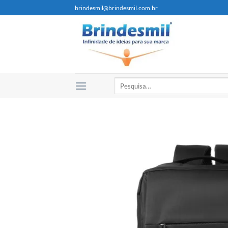
brindesmil@brindesmil.com.br