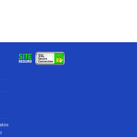
atos
o