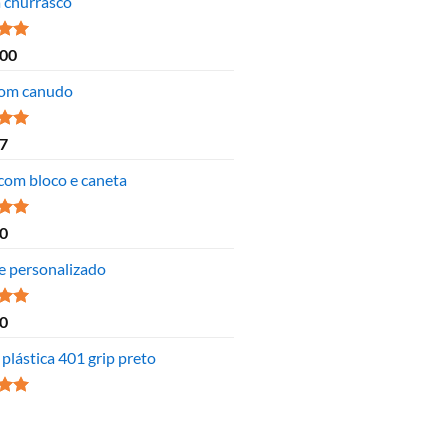
a churrasco
ão
,00
 5
om canudo
ão
7
 5
 com bloco e caneta
ão
0
 5
e personalizado
ão
0
 5
plástica 401 grip preto
ão
 5