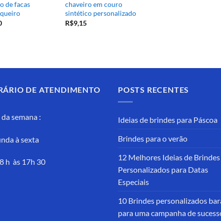
o de facas
chaveiro em couro
queiro
sintético personalizado
0
R$
9,15
RÁRIO DE ATENDIMENTO
POSTS RECENTES
 da semana :
Ideias de brindes para Páscoa
Brindes para o verão
nda à sexta
12 Melhores Ideias de Brindes
8 h às 17h 30
Personalizados para Datas
Especiais
10 Brindes personalizados bar
para uma campanha de sucess