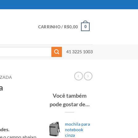
0
CARRINHO /
R$
0,00
41 3225 1003
IZADA
a
Você também
pode gostar de…
mochila para
ades.
notebook
cinza
te o campo abaixo