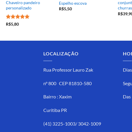
Chaveiro pandeiro
conjunt
Espelho escova
personalizado
churras
R$
5,50
R$
39,9
Avaliação
5
R$
5,80
de 5
LOCALIZAÇÃO
HO
Rua Professor Lauro Zak
Dias
n° 800 CEP 81810-580
Segu
Bairro : Xaxim
Das 
Curitiba PR
(41) 3225-1003/ 3042-1009