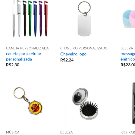
CANETA PERSONALIZADA
CHAVEIRO PERSONALIZADO
BELEZA
caneta para celular
massage
Chaveiro logo
personalizada
elétrico
R$
2,24
R$
2,30
R$
23,0
MÚSICA
BELEZA
KITS P