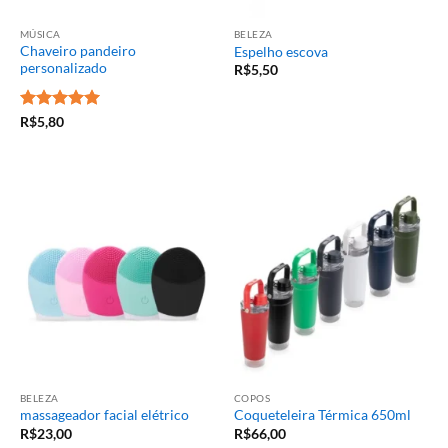
MÚSICA
BELEZA
Chaveiro pandeiro
Espelho escova
personalizado
R$
5,50
Avaliação
5
R$
5,80
de 5
BELEZA
COPOS
massageador facial elétrico
Coqueteleira Térmica 650ml
R$
23,00
R$
66,00