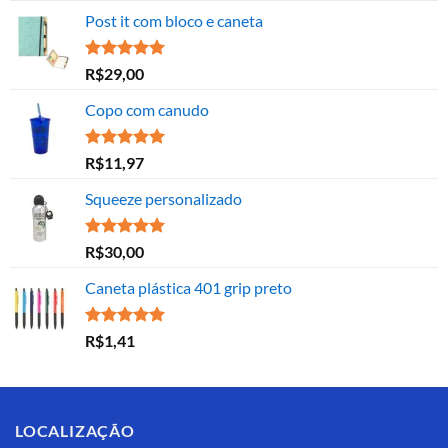
Post it com bloco e caneta
Avaliação
R$
29,00
5.00
de 5
Copo com canudo
Avaliação
R$
11,97
5.00
de 5
Squeeze personalizado
Avaliação
R$
30,00
5.00
de 5
Caneta plástica 401 grip preto
Avaliação
R$
1,41
5.00
de 5
LOCALIZAÇÃO