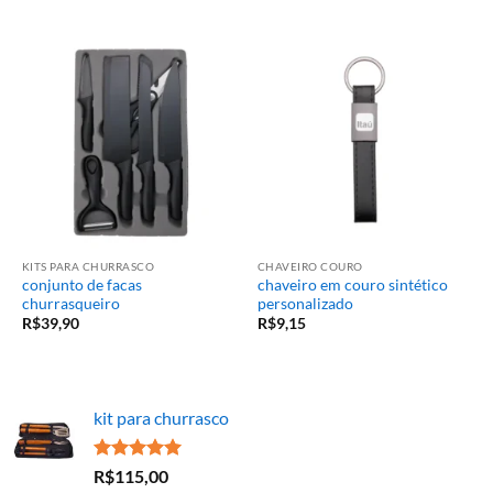
KITS PARA CHURRASCO
CHAVEIRO COURO
conjunto de facas
chaveiro em couro sintético
churrasqueiro
personalizado
R$
39,90
R$
9,15
kit para churrasco
Avaliação
R$
115,00
5.00
de 5