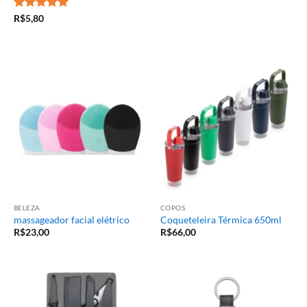
Avaliação
5
R$
5,80
de 5
BELEZA
COPOS
massageador facial elétrico
Coqueteleira Térmica 650ml
R$
23,00
R$
66,00