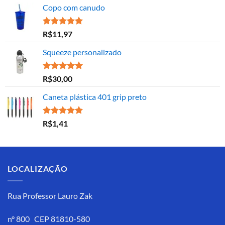
Copo com canudo
Avaliação
R$
11,97
5.00
de 5
Squeeze personalizado
Avaliação
R$
30,00
5.00
de 5
Caneta plástica 401 grip preto
Avaliação
R$
1,41
5.00
de 5
LOCALIZAÇÃO
Rua Professor Lauro Zak
n° 800 CEP 81810-580