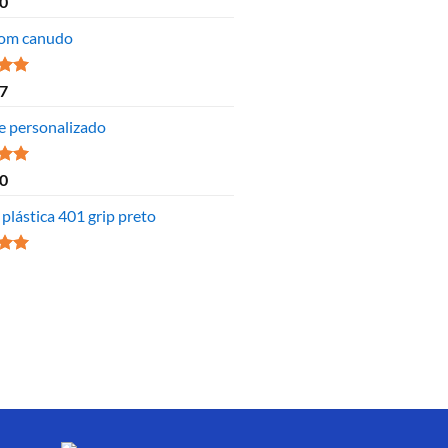
0
 5
om canudo
ão
7
 5
e personalizado
ão
0
 5
plástica 401 grip preto
ão
 5