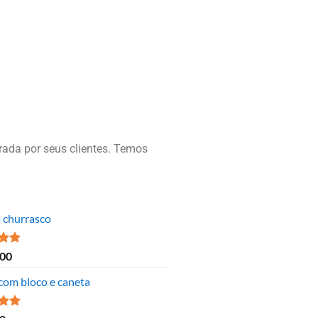
ada por seus clientes. Temos
a churrasco
ão
,00
 5
 com bloco e caneta
ão