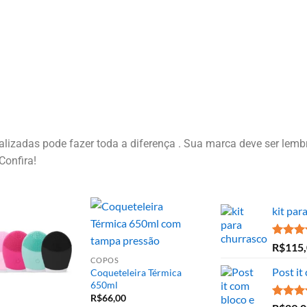
izadas pode fazer toda a diferença . Sua marca deve ser lembr
Confira!
kit par
Avaliaç
R$
115
5.00
de
COPOS
Post it
Coqueteleira Térmica
650ml
R$
66,00
Avaliaç