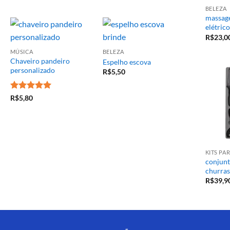
BELEZA
massage
elétrico
R$
23,0
MÚSICA
BELEZA
Chaveiro pandeiro
Espelho escova
personalizado
R$
5,50
Avaliação
5
R$
5,80
de 5
KITS P
conjunt
churras
R$
39,9