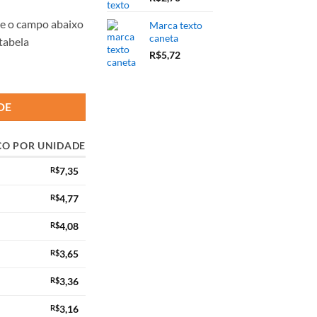
te o campo abaixo
Marca texto
caneta
 tabela
R$
5,72
DE
ÇO POR UNIDADE
R$
7,35
R$
4,77
R$
4,08
R$
3,65
R$
3,36
R$
3,16