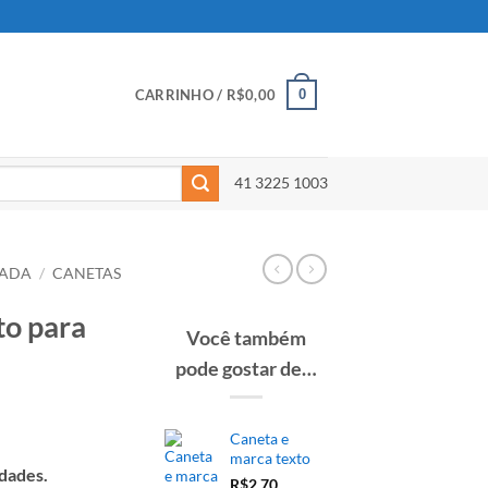
0
CARRINHO /
R$
0,00
41 3225 1003
ZADA
/
CANETAS
to para
Você também
pode gostar de…
Caneta e
marca texto
idades.
R$
2,70