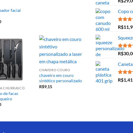
R$
29,0
5.00
de
ador facial
Copo c
0
Avaliaç
R$
11,9
5.00
de
Squeez
Avaliaç
R$
30,0
5.00
de
Caneta 
CHAVEIRO COURO
chaveiro em couro
Avaliaç
R$
1,41
sintético personalizado
5.00
de
R$
9,15
ARA CHURRASCO
o de facas
queiro
0