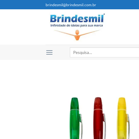
brindesmil@brindesmil.com.br