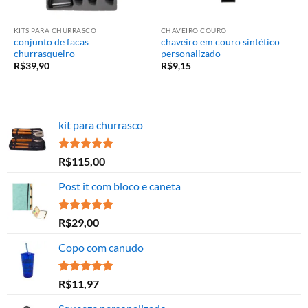
KITS PARA CHURRASCO
CHAVEIRO COURO
conjunto de facas
chaveiro em couro sintético
churrasqueiro
personalizado
R$
39,90
R$
9,15
kit para churrasco
Avaliação
R$
115,00
5.00
de 5
Post it com bloco e caneta
Avaliação
R$
29,00
5.00
de 5
Copo com canudo
Avaliação
R$
11,97
5.00
de 5