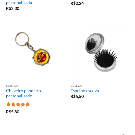
personalizada
R$
2,24
R$
2,30
MÚSICA
BELEZA
Chaveiro pandeiro
Espelho escova
personalizado
R$
5,50
Avaliação
5
R$
5,80
de 5