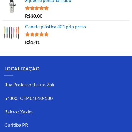
Squeeze personalizado
Avaliação
R$
30,00
5.00
de 5
Caneta plástica 401 grip preto
Avaliação
R$
1,41
5.00
de 5
LOCALIZAÇÃO
Rua Professor Lauro Zak
n° 800 CEP 81810-580
Bairro : Xaxim
Curitiba PR