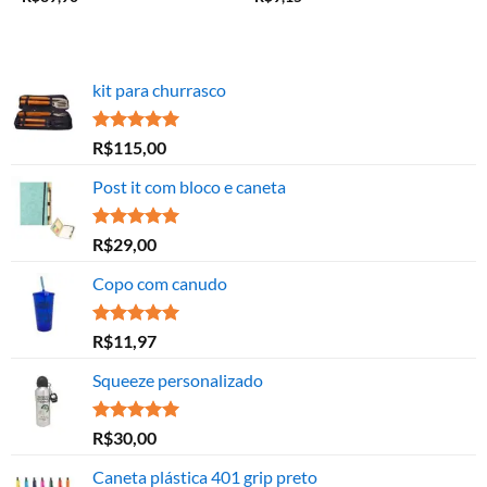
kit para churrasco
Avaliação
R$
115,00
5.00
de 5
Post it com bloco e caneta
Avaliação
R$
29,00
5.00
de 5
Copo com canudo
Avaliação
R$
11,97
5.00
de 5
Squeeze personalizado
Avaliação
R$
30,00
5.00
de 5
Caneta plástica 401 grip preto