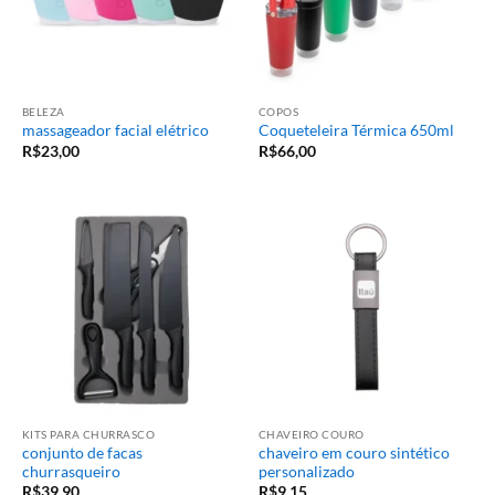
BELEZA
COPOS
massageador facial elétrico
Coqueteleira Térmica 650ml
R$
23,00
R$
66,00
KITS PARA CHURRASCO
CHAVEIRO COURO
conjunto de facas
chaveiro em couro sintético
churrasqueiro
personalizado
R$
39,90
R$
9,15