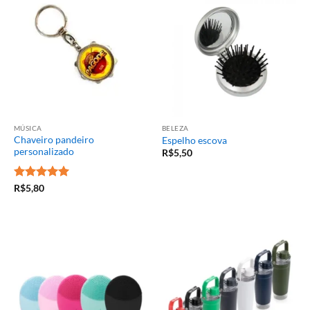
MÚSICA
BELEZA
Chaveiro pandeiro
Espelho escova
personalizado
R$
5,50
Avaliação
5
R$
5,80
de 5