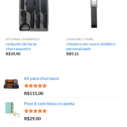
KITS PARA CHURRASCO
CHAVEIRO COURO
conjunto de facas
chaveiro em couro sintético
churrasqueiro
personalizado
R$
39,90
R$
9,15
kit para churrasco
Avaliação
R$
115,00
5.00
de 5
Post it com bloco e caneta
Avaliação
R$
29,00
5.00
de 5