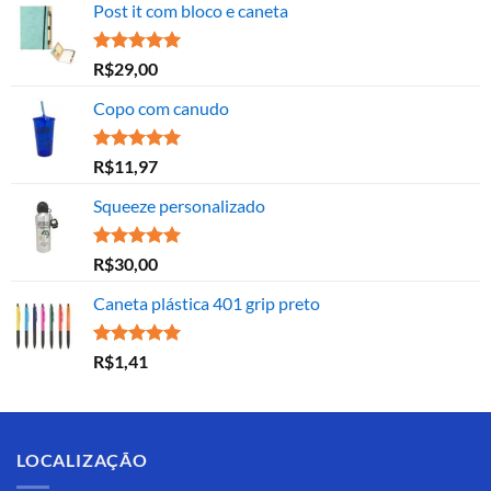
Post it com bloco e caneta
Avaliação
R$
29,00
5.00
de 5
Copo com canudo
Avaliação
R$
11,97
5.00
de 5
Squeeze personalizado
Avaliação
R$
30,00
5.00
de 5
Caneta plástica 401 grip preto
Avaliação
R$
1,41
5.00
de 5
LOCALIZAÇÃO