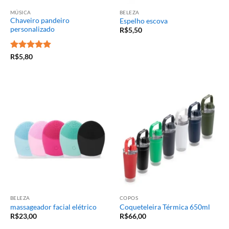
MÚSICA
BELEZA
Chaveiro pandeiro
Espelho escova
personalizado
R$
5,50
Avaliação
5
R$
5,80
de 5
BELEZA
COPOS
massageador facial elétrico
Coqueteleira Térmica 650ml
R$
23,00
R$
66,00