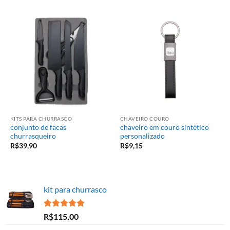
KITS PARA CHURRASCO
CHAVEIRO COURO
conjunto de facas
chaveiro em couro sintético
churrasqueiro
personalizado
R$
39,90
R$
9,15
kit para churrasco
Avaliação
R$
115,00
5.00
de 5