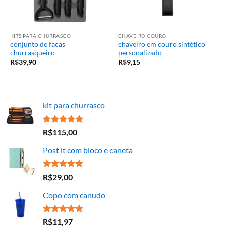
KITS PARA CHURRASCO
CHAVEIRO COURO
conjunto de facas
chaveiro em couro sintético
churrasqueiro
personalizado
R$
39,90
R$
9,15
kit para churrasco
Avaliação
R$
115,00
5.00
de 5
Post it com bloco e caneta
Avaliação
R$
29,00
5.00
de 5
Copo com canudo
Avaliação
R$
11,97