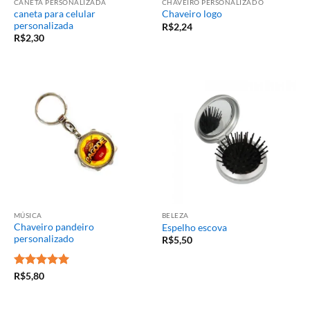
CANETA PERSONALIZADA
CHAVEIRO PERSONALIZADO
caneta para celular
Chaveiro logo
personalizada
R$
2,24
R$
2,30
MÚSICA
BELEZA
Chaveiro pandeiro
Espelho escova
personalizado
R$
5,50
Avaliação
5
R$
5,80
de 5