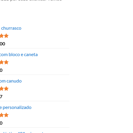
a churrasco
ão
,00
 5
 com bloco e caneta
ão
0
 5
om canudo
ão
7
 5
e personalizado
ão
0
 5