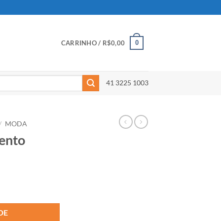
0
CARRINHO /
R$
0,00
41 3225 1003
/
MODA
ento
DE