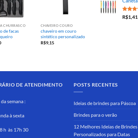
Caneta 
Avaliaç
R$
1,41
5.00
de
ARA CHURRASCO
CHAVEIRO COURO
o de facas
chaveiro em couro
queiro
sintético personalizado
0
R$
9,15
RÁRIO DE ATENDIMENTO
POSTS RECENTES
 da semana :
Ideias de brindes para Páscoa
Brindes para o verão
nda à sexta
12 Melhores Ideias de Brindes
8 h às 17h 30
Personalizados para Datas