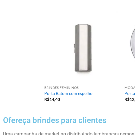
BRINDES FEMININOS
MOD
as
Porta Batom com espelho
Porta
R$
14,40
R$
12
Ofereça brindes para clientes
Uma campanha de marketing distribuindo lembranças personal