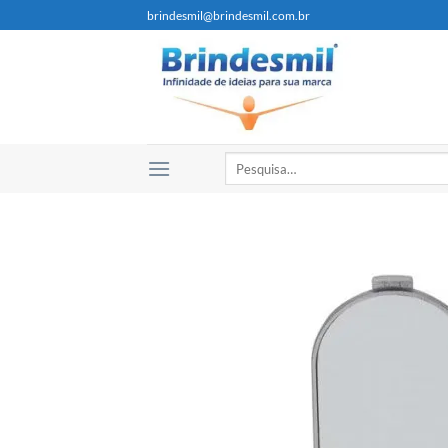
brindesmil@brindesmil.com.br