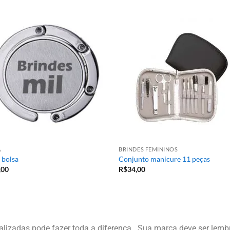
A
BRINDES FEMININOS
 bolsa
Conjunto manicure 11 peças
,00
R$
34,00
izadas pode fazer toda a diferença . Sua marca deve ser lembr