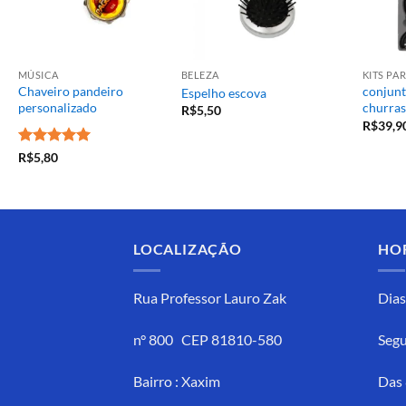
MÚSICA
BELEZA
KITS P
Chaveiro pandeiro
conjunt
Espelho escova
personalizado
churras
R$
5,50
R$
39,9
Avaliação
5
R$
5,80
de 5
LOCALIZAÇÃO
HO
Rua Professor Lauro Zak
Dias
n° 800 CEP 81810-580
Segu
Bairro : Xaxim
Das 