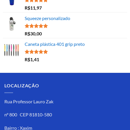
Avaliação
R$
11,97
5.00
de 5
Squeeze personalizado
Avaliação
R$
30,00
5.00
de 5
Caneta plástica 401 grip preto
Avaliação
R$
1,41
5.00
de 5
LOCALIZAÇÃO
Rua Professor Lauro Zak
n° 800 CEP 81810-580
Bairro : Xaxim