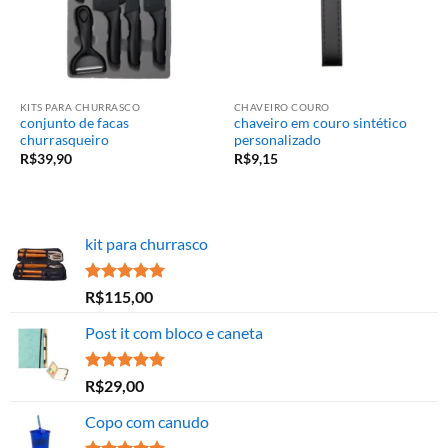
KITS PARA CHURRASCO
CHAVEIRO COURO
conjunto de facas
chaveiro em couro sintético
churrasqueiro
personalizado
R$
39,90
R$
9,15
kit para churrasco
Avaliação
R$
115,00
5.00
de 5
Post it com bloco e caneta
Avaliação
R$
29,00
5.00
de 5
Copo com canudo