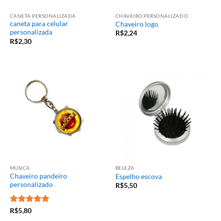
CANETA PERSONALIZADA
CHAVEIRO PERSONALIZADO
caneta para celular
Chaveiro logo
personalizada
R$
2,24
R$
2,30
MÚSICA
BELEZA
Chaveiro pandeiro
Espelho escova
personalizado
R$
5,50
Avaliação
5
R$
5,80
de 5