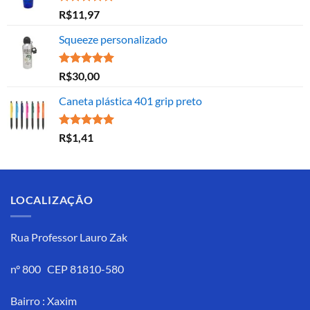
Avaliação
R$
11,97
5.00
de 5
Squeeze personalizado
Avaliação
R$
30,00
5.00
de 5
Caneta plástica 401 grip preto
Avaliação
R$
1,41
5.00
de 5
LOCALIZAÇÃO
Rua Professor Lauro Zak
n° 800 CEP 81810-580
Bairro : Xaxim