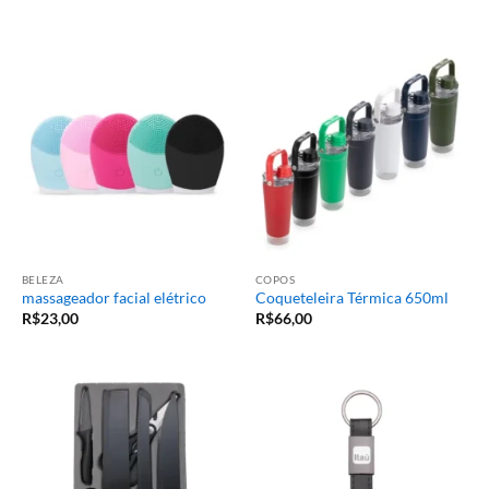
BELEZA
COPOS
massageador facial elétrico
Coqueteleira Térmica 650ml
R$
23,00
R$
66,00