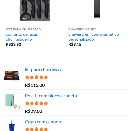
KITS PARA CHURRASCO
CHAVEIRO COURO
conjunto de facas
chaveiro em couro sintético
churrasqueiro
personalizado
R$
39,90
R$
9,15
kit para churrasco
Avaliação
R$
115,00
5.00
de 5
Post it com bloco e caneta
Avaliação
R$
29,00
5.00
de 5
Copo com canudo