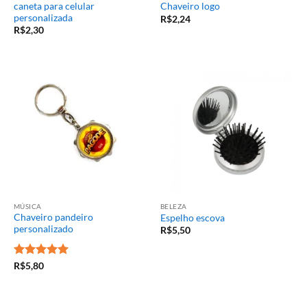
caneta para celular
Chaveiro logo
personalizada
R$
2,24
R$
2,30
MÚSICA
BELEZA
Chaveiro pandeiro
Espelho escova
personalizado
R$
5,50
Avaliação
5
R$
5,80
de 5