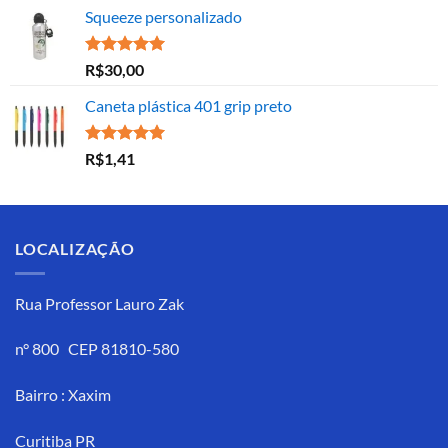
Squeeze personalizado
Avaliação
R$
30,00
5.00
de 5
Caneta plástica 401 grip preto
Avaliação
R$
1,41
5.00
de 5
LOCALIZAÇÃO
Rua Professor Lauro Zak
n° 800 CEP 81810-580
Bairro : Xaxim
Curitiba PR