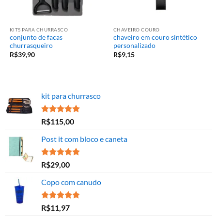
KITS PARA CHURRASCO
CHAVEIRO COURO
conjunto de facas
chaveiro em couro sintético
churrasqueiro
personalizado
R$
39,90
R$
9,15
kit para churrasco
Avaliação
R$
115,00
5.00
de 5
Post it com bloco e caneta
Avaliação
R$
29,00
5.00
de 5
Copo com canudo
Avaliação
R$
11,97
5.00
de 5