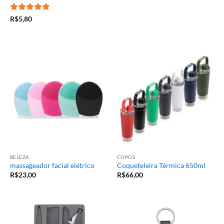
Avaliação
5
R$
5,80
de 5
BELEZA
COPOS
massageador facial elétrico
Coqueteleira Térmica 650ml
R$
23,00
R$
66,00