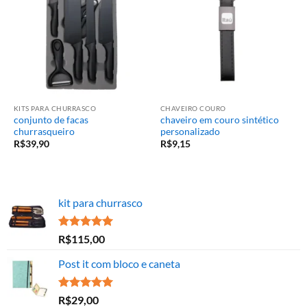
KITS PARA CHURRASCO
CHAVEIRO COURO
conjunto de facas
chaveiro em couro sintético
churrasqueiro
personalizado
R$
39,90
R$
9,15
kit para churrasco
Avaliação
R$
115,00
5.00
de 5
Post it com bloco e caneta
Avaliação
R$
29,00