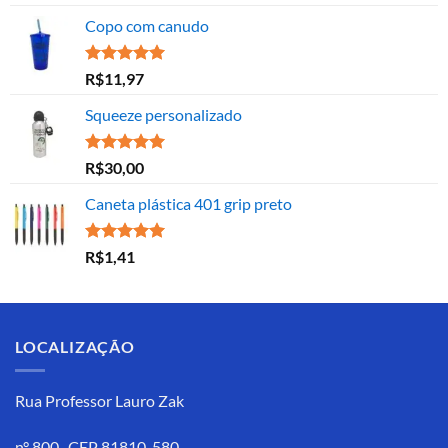
5.00
de 5
Copo com canudo
Avaliação
R$
11,97
5.00
de 5
Squeeze personalizado
Avaliação
R$
30,00
5.00
de 5
Caneta plástica 401 grip preto
Avaliação
R$
1,41
5.00
de 5
LOCALIZAÇÃO
Rua Professor Lauro Zak
n° 800 CEP 81810-580