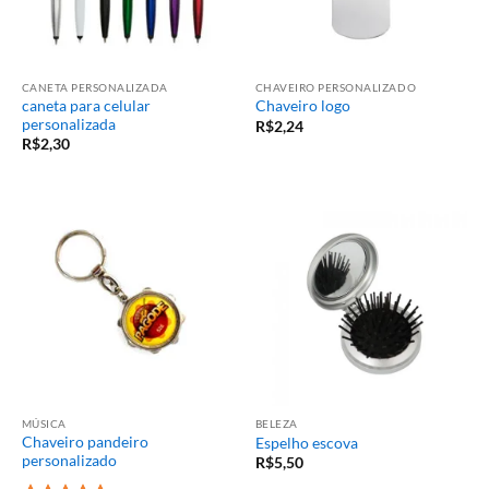
CANETA PERSONALIZADA
CHAVEIRO PERSONALIZADO
caneta para celular
Chaveiro logo
personalizada
R$
2,24
R$
2,30
MÚSICA
BELEZA
Chaveiro pandeiro
Espelho escova
personalizado
R$
5,50