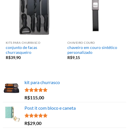
KITS PARA CHURRASCO
CHAVEIRO COURO
conjunto de facas
chaveiro em couro sintético
churrasqueiro
personalizado
R$
39,90
R$
9,15
kit para churrasco
Avaliação
R$
115,00
5.00
de 5
Post it com bloco e caneta
Avaliação
R$
29,00
5.00
de 5