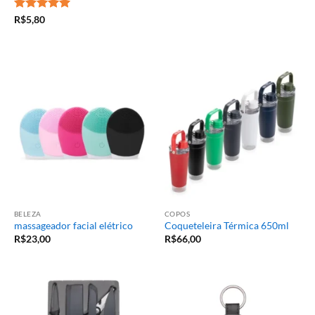
Avaliação
5
R$
5,80
de 5
BELEZA
COPOS
massageador facial elétrico
Coqueteleira Térmica 650ml
R$
23,00
R$
66,00