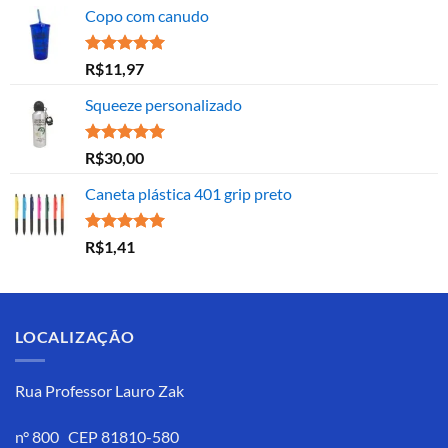
Copo com canudo
Avaliação
R$
11,97
5.00
de 5
Squeeze personalizado
Avaliação
R$
30,00
5.00
de 5
Caneta plástica 401 grip preto
Avaliação
R$
1,41
5.00
de 5
LOCALIZAÇÃO
Rua Professor Lauro Zak
n° 800 CEP 81810-580