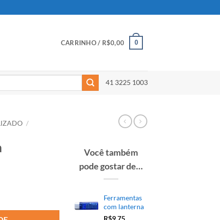
0
CARRINHO /
R$
0,00
41 3225 1003
LIZADO
/
a
Você também
pode gostar de…
Ferramentas
com lanterna
R$
9,75
DE