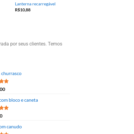
Lanterna recarregável
R$
10,88
ada por seus clientes. Temos
a churrasco
ão
,00
 5
 com bloco e caneta
ão
0
 5
om canudo