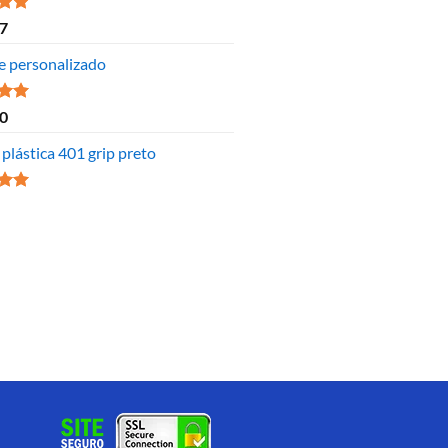
ão
7
 5
e personalizado
ão
0
 5
plástica 401 grip preto
ão
 5