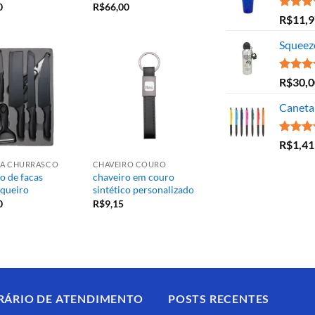
0
R$
66,00
Avaliaç
R$
11,9
5.00
de
Squeez
Avaliaç
R$
30,0
5.00
de
Caneta 
Avaliaç
R$
1,41
5.00
de
ARA CHURRASCO
CHAVEIRO COURO
o de facas
chaveiro em couro
queiro
sintético personalizado
0
R$
9,15
RÁRIO DE ATENDIMENTO
POSTS RECENTES