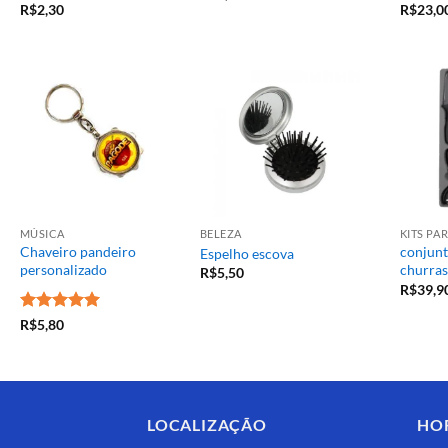
R$
2,30
R$
23,0
MÚSICA
BELEZA
KITS P
Chaveiro pandeiro
conjunt
Espelho escova
personalizado
churras
R$
5,50
R$
39,9
Avaliação
5
R$
5,80
de 5
LOCALIZAÇÃO
HO