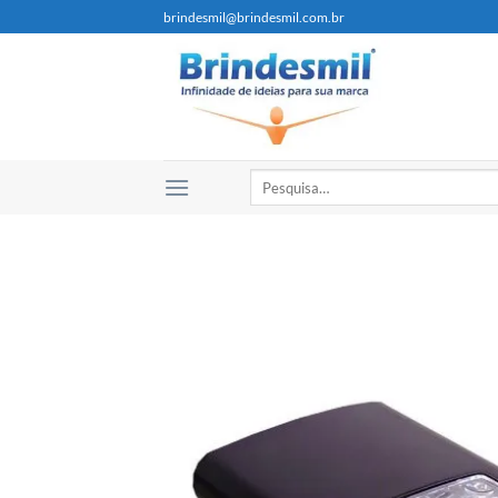
brindesmil@brindesmil.com.br