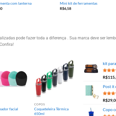
menta com lanterna
Mini kit de ferramentas
30
R$
6,58
izadas pode fazer toda a diferença . Sua marca deve ser lembr
Confira!
kit par
Avaliaç
R$
115
5.00
de
Post it
Avaliaç
R$
29,0
5.00
de
COPOS
ador facial
Coqueteleira Térmica
Copo c
650ml