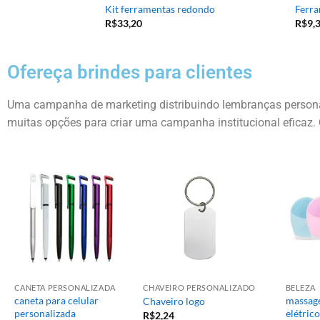
te
Kit ferramentas redondo
Ferra
R$
33,20
R$
9,
Ofereça brindes para clientes
Uma campanha de marketing distribuindo lembranças personal
muitas opções para criar uma campanha institucional eficaz. 
CANETA PERSONALIZADA
CHAVEIRO PERSONALIZADO
BELEZA
caneta para celular
massage
Chaveiro logo
personalizada
elétrico
R$
2,24