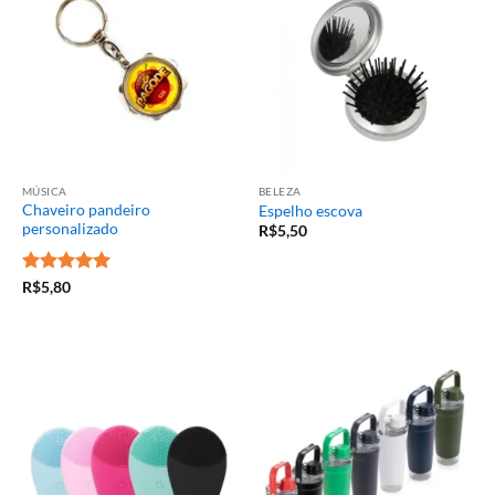
MÚSICA
BELEZA
Chaveiro pandeiro
Espelho escova
personalizado
R$
5,50
Avaliação
5
R$
5,80
de 5