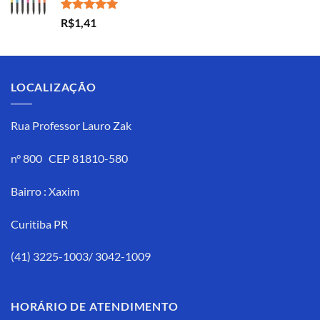
Avaliação
R$
1,41
5.00
de 5
LOCALIZAÇÃO
Rua Professor Lauro Zak
n° 800 CEP 81810-580
Bairro : Xaxim
Curitiba PR
(41) 3225-1003/ 3042-1009
HORÁRIO DE ATENDIMENTO