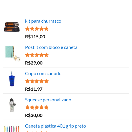
kit para churrasco
Avaliação
R$
115,00
5.00
de 5
Post it com bloco e caneta
Avaliação
R$
29,00
5.00
de 5
Copo com canudo
Avaliação
R$
11,97
5.00
de 5
Squeeze personalizado
Avaliação
R$
30,00
5.00
de 5
Caneta plástica 401 grip preto