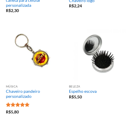
caneta para celular
Chaveiro logo
personalizada
R$
2,24
R$
2,30
MÚSICA
BELEZA
Chaveiro pandeiro
Espelho escova
personalizado
R$
5,50
Avaliação
5
R$
5,80
de 5