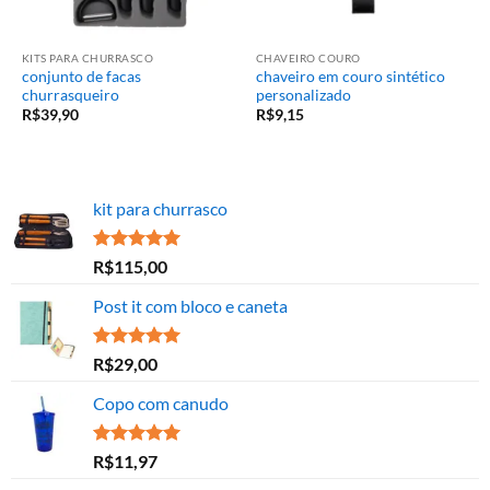
KITS PARA CHURRASCO
CHAVEIRO COURO
conjunto de facas
chaveiro em couro sintético
churrasqueiro
personalizado
R$
39,90
R$
9,15
kit para churrasco
Avaliação
R$
115,00
5.00
de 5
Post it com bloco e caneta
Avaliação
R$
29,00
5.00
de 5
Copo com canudo
Avaliação
R$
11,97
5.00
de 5