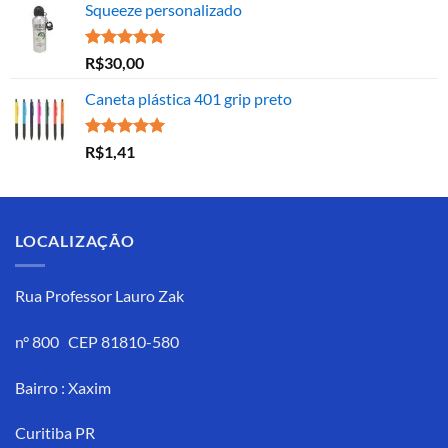
Squeeze personalizado
Avaliação
R$
30,00
5.00
de 5
Caneta plástica 401 grip preto
Avaliação
R$
1,41
5.00
de 5
LOCALIZAÇÃO
Rua Professor Lauro Zak
n° 800 CEP 81810-580
Bairro : Xaxim
Curitiba PR