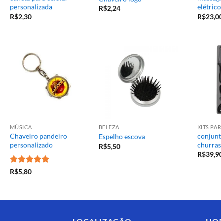
personalizada
elétrico
R$
2,24
R$
2,30
R$
23,0
MÚSICA
BELEZA
KITS P
Chaveiro pandeiro
conjunt
Espelho escova
personalizado
churras
R$
5,50
R$
39,9
Avaliação
5
R$
5,80
de 5