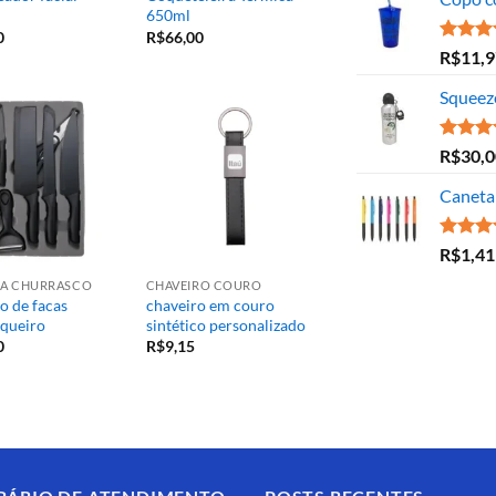
650ml
0
R$
66,00
Avaliaç
R$
11,9
5.00
de
Squeez
Avaliaç
R$
30,0
5.00
de
Caneta 
Avaliaç
R$
1,41
5.00
de
ARA CHURRASCO
CHAVEIRO COURO
o de facas
chaveiro em couro
queiro
sintético personalizado
0
R$
9,15