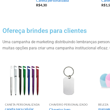
icas
Caneta personalizada
Canet
R$
4,30
R$
1,
Ofereça brindes para clientes
Uma campanha de marketing distribuindo lembranças personal
muitas opções para criar uma campanha institucional eficaz. 
CANETA PERSONALIZADA
CHAVEIRO PERSONALIZADO
BELEZA
caneta para celular
massage
Chaveiro logo