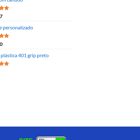
ão
7
 5
e personalizado
ão
0
 5
plástica 401 grip preto
ão
 5