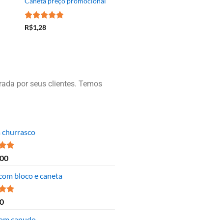
Caneta preço promocional
Avaliação
5
R$
1,28
de 5
ada por seus clientes. Temos
a churrasco
ão
,00
 5
 com bloco e caneta
ão
0
 5
om canudo