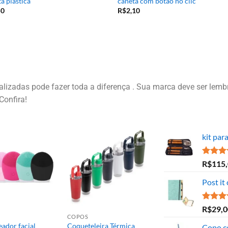
a plástica
caneta com botão no clic
50
R$
2,10
izadas pode fazer toda a diferença . Sua marca deve ser lembr
Confira!
kit par
Avaliaç
R$
115
5.00
de
Post it
Avaliaç
R$
29,0
5.00
de
COPOS
ador facial
Coqueteleira Térmica
Copo c