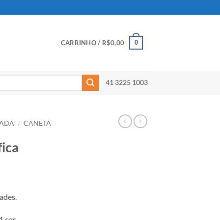
0
CARRINHO /
R$
0,00
41 3225 1003
ZADA
/
CANETA
fica
ades.
 cor.