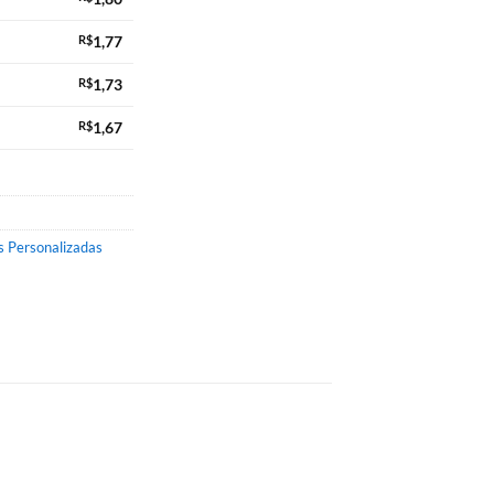
R$
1,77
R$
1,73
R$
1,67
 Personalizadas