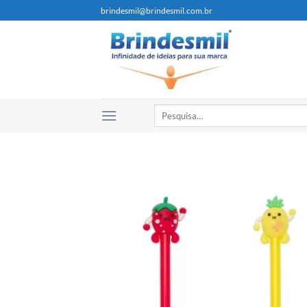
brindesmil@brindesmil.com.br