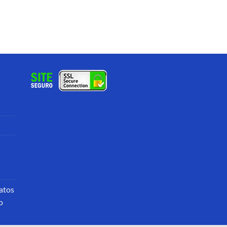
atos
o