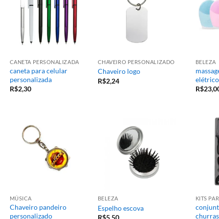
CANETA PERSONALIZADA
CHAVEIRO PERSONALIZADO
BELEZA
caneta para celular
massage
Chaveiro logo
personalizada
elétrico
R$
2,24
R$
2,30
R$
23,0
MÚSICA
BELEZA
KITS P
Chaveiro pandeiro
conjunt
Espelho escova
personalizado
churras
R$
5,50