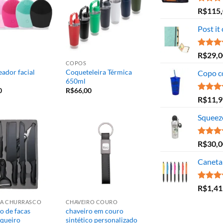
Avaliaç
R$
115
5.00
de
Post it
Avaliaç
R$
29,0
5.00
de
COPOS
ador facial
Coqueteleira Térmica
Copo c
650ml
0
R$
66,00
Avaliaç
R$
11,9
5.00
de
Squeez
Avaliaç
R$
30,0
5.00
de
Caneta 
Avaliaç
R$
1,41
5.00
de
ARA CHURRASCO
CHAVEIRO COURO
o de facas
chaveiro em couro
queiro
sintético personalizado