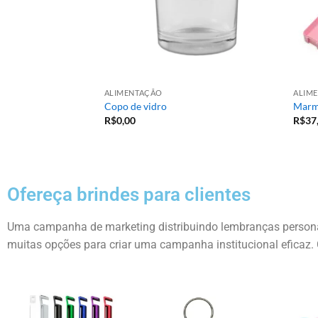
CO
ALIMENTAÇÃO
ALIM
Copo de vidro
Marm
R$
0,00
R$
37
Ofereça brindes para clientes
Uma campanha de marketing distribuindo lembranças personal
muitas opções para criar uma campanha institucional eficaz. 