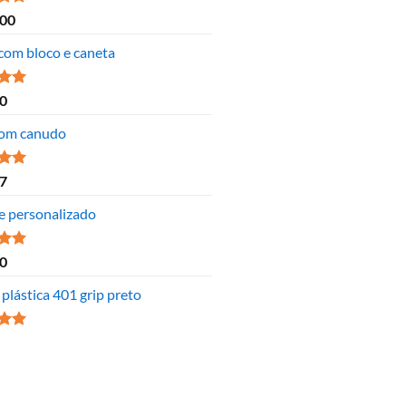
ão
,00
 5
 com bloco e caneta
ão
0
 5
om canudo
ão
7
 5
e personalizado
ão
0
 5
plástica 401 grip preto
ão
 5