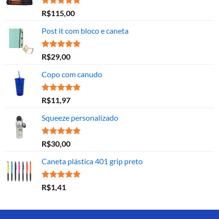
Avaliação
R$
115,00
5.00
de 5
Post it com bloco e caneta
Avaliação
R$
29,00
5.00
de 5
Copo com canudo
Avaliação
R$
11,97
5.00
de 5
Squeeze personalizado
Avaliação
R$
30,00
5.00
de 5
Caneta plástica 401 grip preto
Avaliação
R$
1,41
5.00
de 5