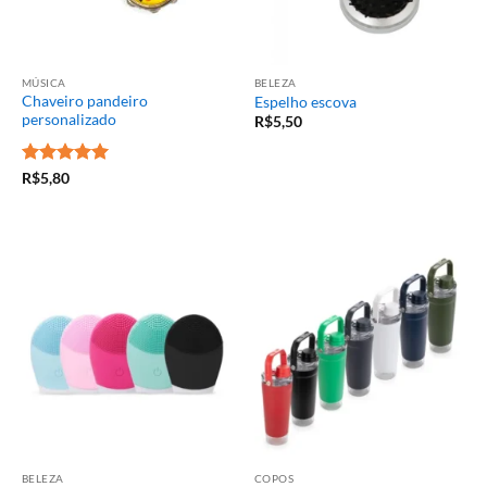
MÚSICA
BELEZA
Chaveiro pandeiro
Espelho escova
personalizado
R$
5,50
Avaliação
5
R$
5,80
de 5
BELEZA
COPOS