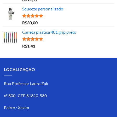
5.00
de 5
Squeeze personalizado
Avaliação
R$
30,00
5.00
de 5
Caneta plástica 401 grip preto
Avaliação
R$
1,41
5.00
de 5
LOCALIZAÇÃO
Rua Professor Lauro Zak
n° 800 CEP 81810-580
Bairro : Xaxim