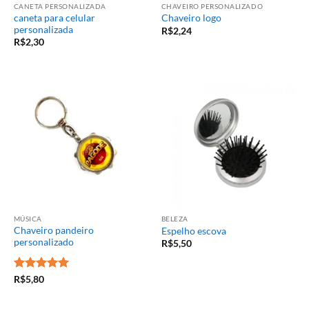
CANETA PERSONALIZADA
CHAVEIRO PERSONALIZADO
caneta para celular
Chaveiro logo
personalizada
R$
2,24
R$
2,30
MÚSICA
BELEZA
Chaveiro pandeiro
Espelho escova
personalizado
R$
5,50
Avaliação
5
R$
5,80
de 5