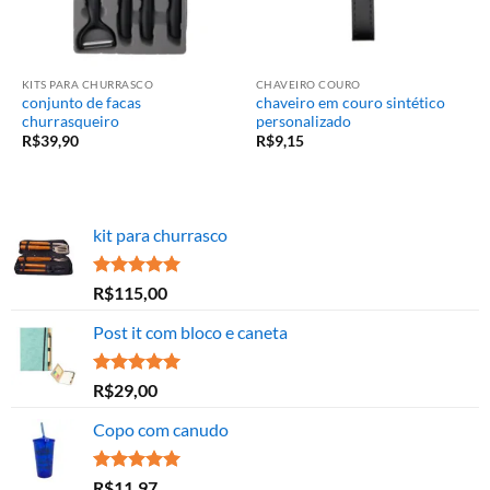
KITS PARA CHURRASCO
CHAVEIRO COURO
conjunto de facas
chaveiro em couro sintético
churrasqueiro
personalizado
R$
39,90
R$
9,15
kit para churrasco
Avaliação
R$
115,00
5.00
de 5
Post it com bloco e caneta
Avaliação
R$
29,00
5.00
de 5
Copo com canudo
Avaliação
R$
11,97