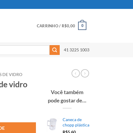
0
CARRINHO /
R$
0,00
41 3225 1003
 DE VIDRO
de vidro
Você também
pode gostar de…
Caneca de
chopp plástica
DE
R$
5,60