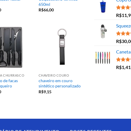
650ml
0
R$
66,00
Avaliaç
R$
11,9
5.00
de
Squeez
Avaliaç
R$
30,0
5.00
de
Caneta 
Avaliaç
R$
1,41
5.00
de
ARA CHURRASCO
CHAVEIRO COURO
o de facas
chaveiro em couro
queiro
sintético personalizado
0
R$
9,15