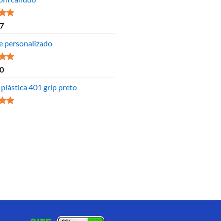
ão
7
 5
e personalizado
ão
0
 5
plástica 401 grip preto
ão
 5