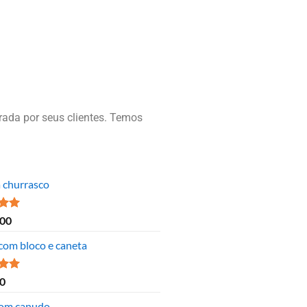
ada por seus clientes. Temos
a churrasco
ão
,00
 5
 com bloco e caneta
ão
0
 5
om canudo