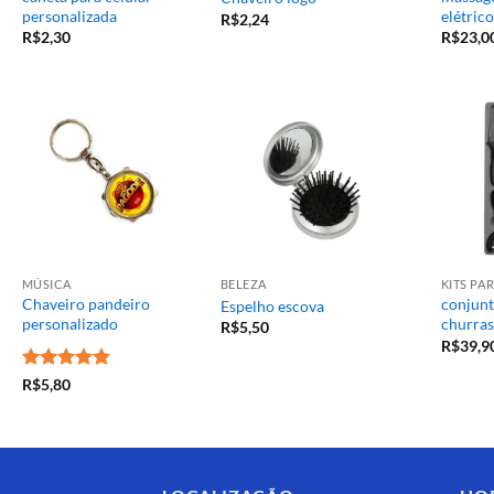
personalizada
elétrico
R$
2,24
R$
2,30
R$
23,0
MÚSICA
BELEZA
KITS P
Chaveiro pandeiro
conjunt
Espelho escova
personalizado
churras
R$
5,50
R$
39,9
Avaliação
5
R$
5,80
de 5