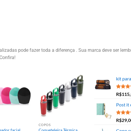
izadas pode fazer toda a diferença . Sua marca deve ser lembr
Confira!
kit par
Avaliaç
R$
115
5.00
de
Post it
Avaliaç
R$
29,0
5.00
de
COPOS
ador facial
Coqueteleira Térmica
Copo c