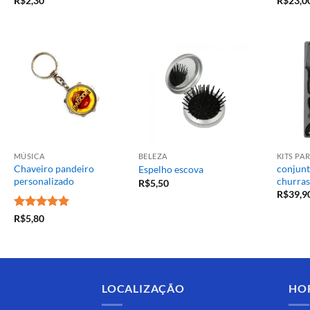
R$
2,30
R$
23,0
MÚSICA
BELEZA
KITS P
Chaveiro pandeiro
conjunt
Espelho escova
personalizado
churras
R$
5,50
R$
39,9
Avaliação
5
R$
5,80
de 5
LOCALIZAÇÃO
HO