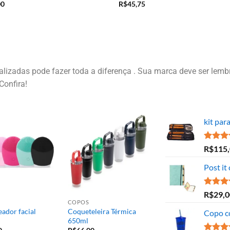
00
R$
45,75
izadas pode fazer toda a diferença . Sua marca deve ser lembr
Confira!
kit par
Avaliaç
R$
115
5.00
de
Post it
Avaliaç
R$
29,0
5.00
de
COPOS
ador facial
Coqueteleira Térmica
Copo c
650ml