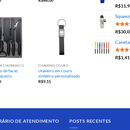
0
R$
66,00
Avaliaç
R$
11,9
5.00
de
Squeez
Avaliaç
R$
30,0
5.00
de
Caneta 
Avaliaç
R$
1,41
5.00
de
ARA CHURRASCO
CHAVEIRO COURO
o de facas
chaveiro em couro
queiro
sintético personalizado
0
R$
9,15
RÁRIO DE ATENDIMENTO
POSTS RECENTES