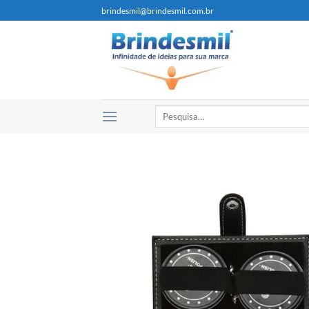
brindesmil@brindesmil.com.br