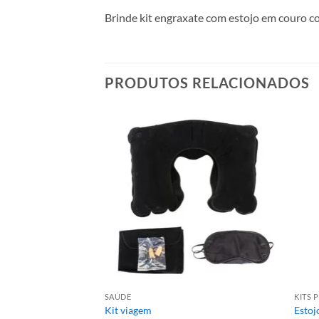
Brinde kit engraxate com estojo em couro con
PRODUTOS RELACIONADOS
SAÚDE
KITS 
s em 1
Kit viagem
Estoj