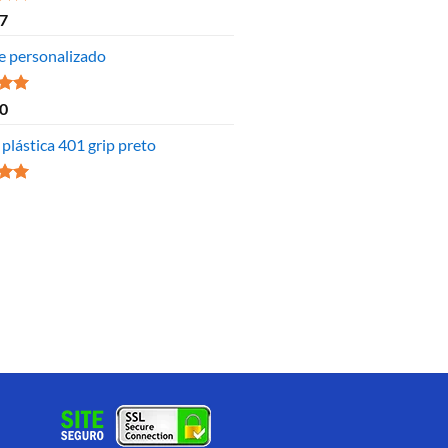
ão
7
 5
e personalizado
ão
0
 5
plástica 401 grip preto
ão
 5