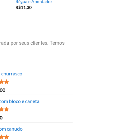
Régua e Apontador
R$
11,30
ada por seus clientes. Temos
a churrasco
ão
,00
 5
 com bloco e caneta
ão
0
 5
om canudo