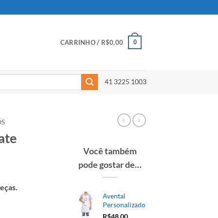
0
CARRINHO /
R$
0,00
41 3225 1003
OS
ate
Você também
pode gostar de…
eças.
Avental
Personalizado
R$
48,00