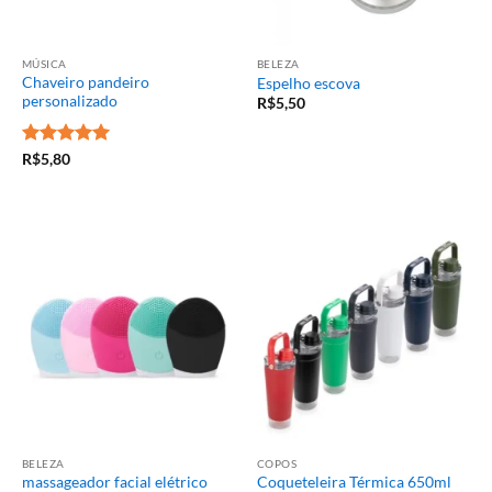
MÚSICA
BELEZA
Chaveiro pandeiro
Espelho escova
personalizado
R$
5,50
Avaliação
5
R$
5,80
de 5
BELEZA
COPOS
massageador facial elétrico
Coqueteleira Térmica 650ml