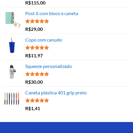
Avaliação
R$
115,00
5.00
de 5
Post it com bloco e caneta
Avaliação
R$
29,00
5.00
de 5
Copo com canudo
Avaliação
R$
11,97
5.00
de 5
Squeeze personalizado
Avaliação
R$
30,00
5.00
de 5
Caneta plástica 401 grip preto
Avaliação
R$
1,41
5.00
de 5