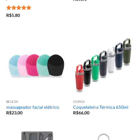
Avaliação
5
R$
5,80
de 5
BELEZA
COPOS
massageador facial elétrico
Coqueteleira Térmica 650ml
R$
23,00
R$
66,00