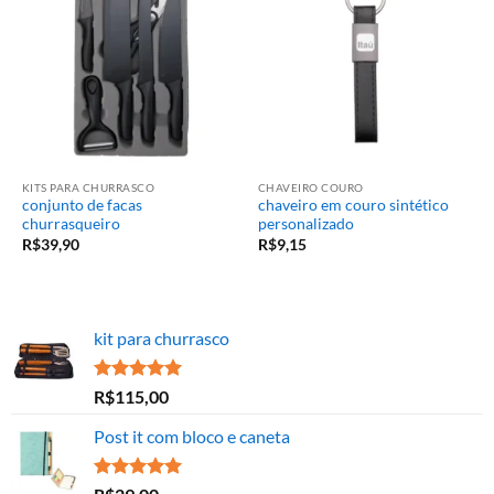
KITS PARA CHURRASCO
CHAVEIRO COURO
conjunto de facas
chaveiro em couro sintético
churrasqueiro
personalizado
R$
39,90
R$
9,15
kit para churrasco
Avaliação
R$
115,00
5.00
de 5
Post it com bloco e caneta
Avaliação