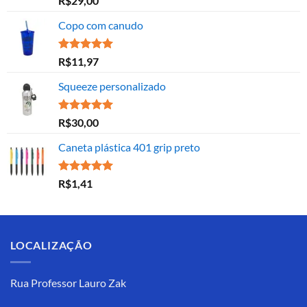
R$
29,00
5.00
de 5
Copo com canudo
Avaliação
R$
11,97
5.00
de 5
Squeeze personalizado
Avaliação
R$
30,00
5.00
de 5
Caneta plástica 401 grip preto
Avaliação
R$
1,41
5.00
de 5
LOCALIZAÇÃO
Rua Professor Lauro Zak