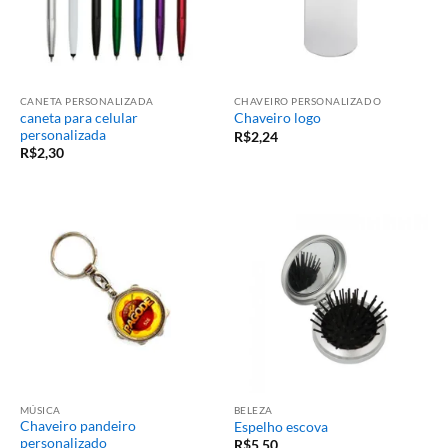
CANETA PERSONALIZADA
CHAVEIRO PERSONALIZADO
caneta para celular
Chaveiro logo
personalizada
R$
2,24
R$
2,30
MÚSICA
BELEZA
Chaveiro pandeiro
Espelho escova
personalizado
R$
5,50