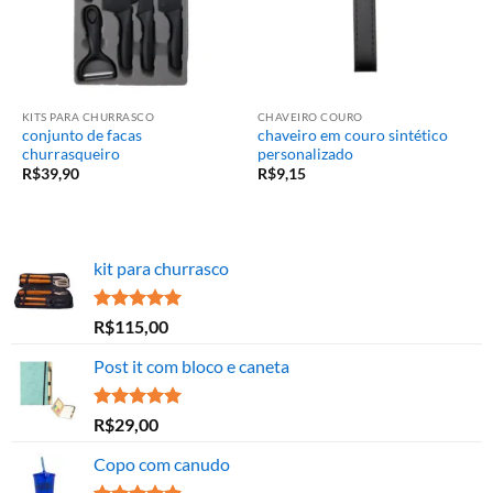
KITS PARA CHURRASCO
CHAVEIRO COURO
conjunto de facas
chaveiro em couro sintético
churrasqueiro
personalizado
R$
39,90
R$
9,15
kit para churrasco
Avaliação
R$
115,00
5.00
de 5
Post it com bloco e caneta
Avaliação
R$
29,00
5.00
de 5
Copo com canudo