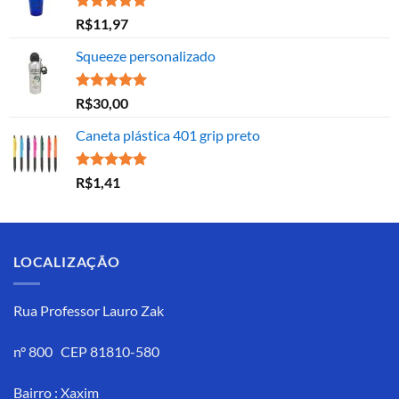
Avaliação
R$
11,97
5.00
de 5
Squeeze personalizado
Avaliação
R$
30,00
5.00
de 5
Caneta plástica 401 grip preto
Avaliação
R$
1,41
5.00
de 5
LOCALIZAÇÃO
Rua Professor Lauro Zak
n° 800 CEP 81810-580
Bairro : Xaxim