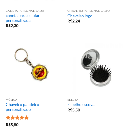
CANETA PERSONALIZADA
CHAVEIRO PERSONALIZADO
caneta para celular
Chaveiro logo
personalizada
R$
2,24
R$
2,30
MÚSICA
BELEZA
Chaveiro pandeiro
Espelho escova
personalizado
R$
5,50
Avaliação
5
R$
5,80