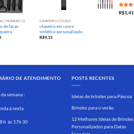
Avaliaç
R$
1,41
5.00
de
ARA CHURRASCO
CHAVEIRO COURO
o de facas
chaveiro em couro
queiro
sintético personalizado
0
R$
9,15
RÁRIO DE ATENDIMENTO
POSTS RECENTES
 da semana :
Ideias de brindes para Páscoa
Brindes para o verão
nda à sexta
12 Melhores Ideias de Brindes
8 h às 17h 30
Personalizados para Datas
Especiais