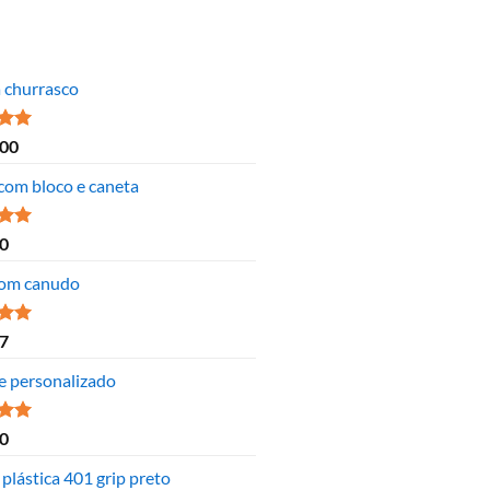
a churrasco
ão
,00
 5
 com bloco e caneta
ão
0
 5
om canudo
ão
7
 5
e personalizado
ão
0
 5
plástica 401 grip preto