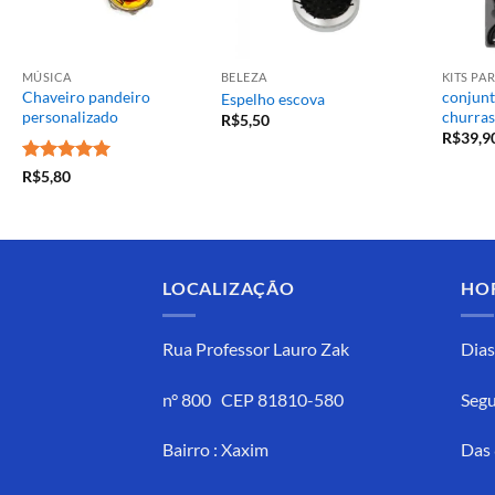
MÚSICA
BELEZA
KITS P
Chaveiro pandeiro
conjunt
Espelho escova
personalizado
churras
R$
5,50
R$
39,9
Avaliação
5
R$
5,80
de 5
LOCALIZAÇÃO
HO
Rua Professor Lauro Zak
Dias
n° 800 CEP 81810-580
Segu
Bairro : Xaxim
Das 