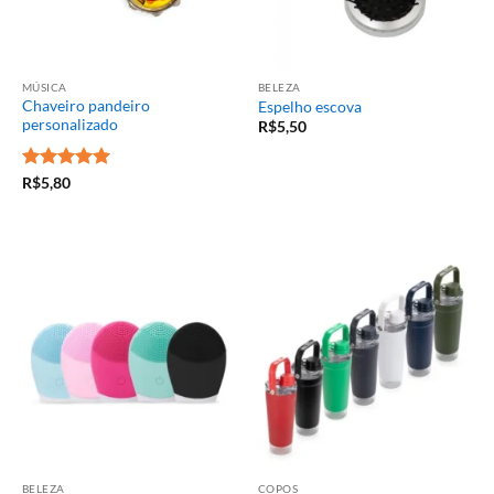
MÚSICA
BELEZA
Chaveiro pandeiro
Espelho escova
personalizado
R$
5,50
Avaliação
5
R$
5,80
de 5
BELEZA
COPOS