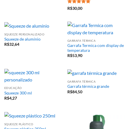
Avaliação
5
R$
30,00
de 5
SQUEEZE PERSONALIZADO
Squeeze de alumínio
GARRAFA TÉRMICA
R$
32,64
Garrafa Termica com display de
temperatura
R$
53,90
GARRAFA TÉRMICA
Garrafa térmica grande
EDUCAÇÃO
R$
84,50
Squeeze 300 ml
R$
4,27
SQUEEZE PLÁSTICO