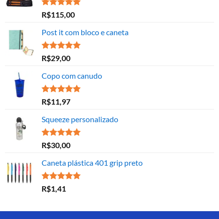
Avaliação
R$
115,00
5.00
de 5
Post it com bloco e caneta
Avaliação
R$
29,00
5.00
de 5
Copo com canudo
Avaliação
R$
11,97
5.00
de 5
Squeeze personalizado
Avaliação
R$
30,00
5.00
de 5
Caneta plástica 401 grip preto
Avaliação
R$
1,41
5.00
de 5