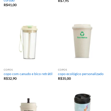
cordão
R$
7,95
R$
41,00
COPOS
COPOS
copo com canudo e bico retrátil
copo ecológico personalizado
R$
32,90
R$
35,00