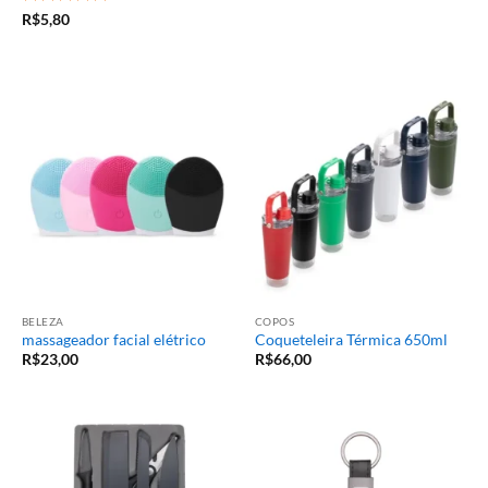
Avaliação
5
R$
5,80
de 5
BELEZA
COPOS
massageador facial elétrico
Coqueteleira Térmica 650ml
R$
23,00
R$
66,00