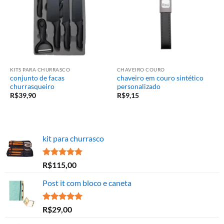
KITS PARA CHURRASCO
CHAVEIRO COURO
conjunto de facas
chaveiro em couro sintético
churrasqueiro
personalizado
R$
39,90
R$
9,15
kit para churrasco
Avaliação
R$
115,00
5.00
de 5
Post it com bloco e caneta
Avaliação
R$
29,00
5.00
de 5