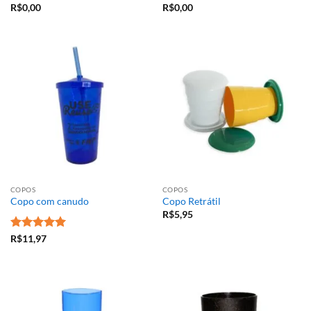
R$
0,00
R$
0,00
COPOS
COPOS
Copo com canudo
Copo Retrátil
R$
5,95
Avaliação
5
R$
11,97
de 5