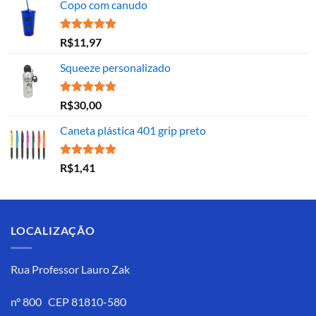
Copo com canudo
Avaliação
R$
11,97
5.00
de 5
Squeeze personalizado
Avaliação
R$
30,00
5.00
de 5
Caneta plástica 401 grip preto
Avaliação
R$
1,41
5.00
de 5
LOCALIZAÇÃO
Rua Professor Lauro Zak
n° 800 CEP 81810-580