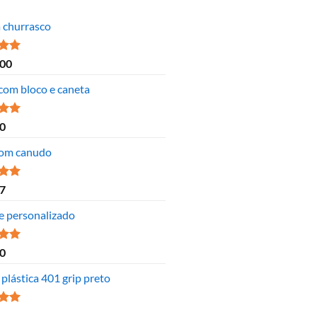
a churrasco
ão
,00
 5
 com bloco e caneta
ão
0
 5
om canudo
ão
7
 5
e personalizado
ão
0
 5
plástica 401 grip preto
ão