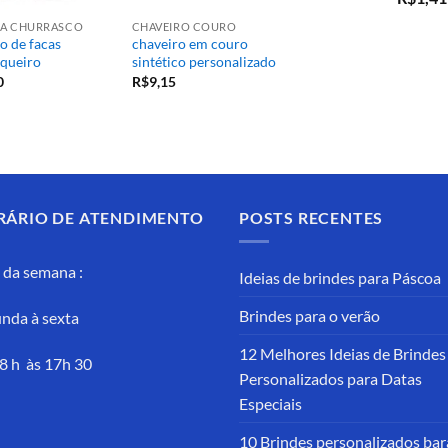
5.00
de
ARA CHURRASCO
CHAVEIRO COURO
o de facas
chaveiro em couro
queiro
sintético personalizado
0
R$
9,15
RÁRIO DE ATENDIMENTO
POSTS RECENTES
 da semana :
Ideias de brindes para Páscoa
Brindes para o verão
nda à sexta
12 Melhores Ideias de Brindes
8 h às 17h 30
Personalizados para Datas
Especiais
10 Brindes personalizados bar