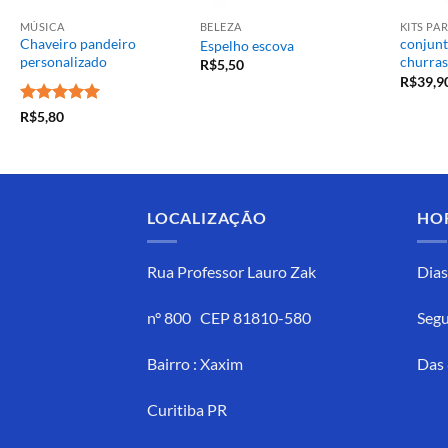
MÚSICA
BELEZA
KITS P
Chaveiro pandeiro
conjunt
Espelho escova
personalizado
churras
R$
5,50
R$
39,9
Avaliação
5
R$
5,80
de 5
LOCALIZAÇÃO
HO
Rua Professor Lauro Zak
Dias
n° 800 CEP 81810-580
Segu
Bairro : Xaxim
Das 
Curitiba PR