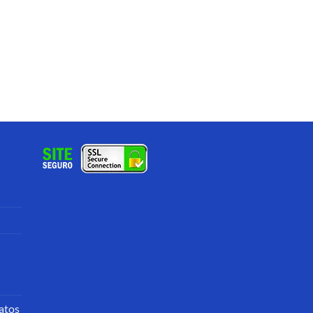
 5
atos