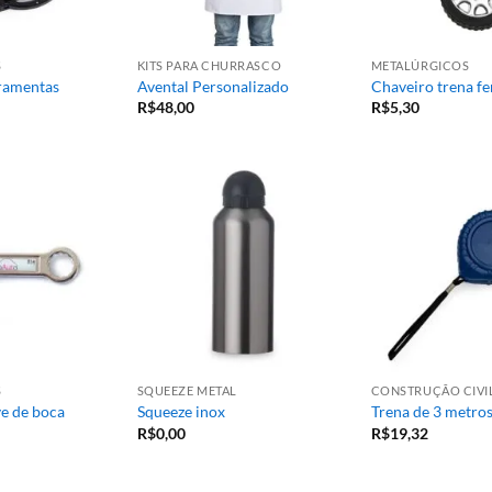
S
KITS PARA CHURRASCO
METALÚRGICOS
ramentas
Avental Personalizado
Chaveiro trena f
R$
48,00
R$
5,30
S
SQUEEZE METAL
CONSTRUÇÃO CIVI
e de boca
Squeeze inox
Trena de 3 metro
R$
0,00
R$
19,32