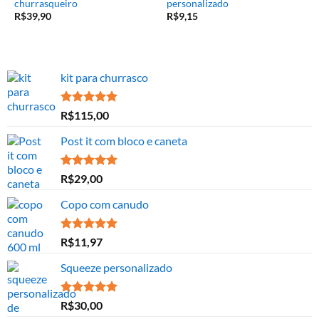
KITS PARA CHURRASCO
CHAVEIRO COURO
conjunto de facas
chaveiro em couro sintético
churrasqueiro
personalizado
R$
39,90
R$
9,15
kit para churrasco
Avaliação
R$
115,00
5.00
de 5
Post it com bloco e caneta
Avaliação
R$
29,00
5.00
de 5
Copo com canudo
Avaliação
R$
11,97
5.00
de 5
Squeeze personalizado