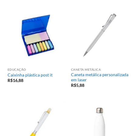
cartão
R$
3,95
R$
44,00
EDUCAÇÃO
CANETA METÁLICA
Caneta metálica personalizada
Caixinha plástica post it
em laser
R$
16,88
R$
5,88