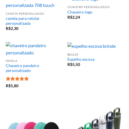
CHAVEIRO PERSONALIZADO
Chaveiro logo
CANETA PERSONALIZADA
R$
2,24
caneta para celular
personalizada
R$
2,30
BELEZA
Espelho escova
MÚSICA
R$
5,50
Chaveiro pandeiro
personalizado
Avaliação
5
R$
5,80
de 5