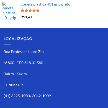
Avaliação
R$
30,00
5.00
de 5
Caneta plástica 401 grip preto
Avaliação
R$
1,41
5.00
de 5
LOCALIZAÇÃO
Rua Professor Lauro Zak
n° 800 CEP 81810-580
Bairro : Xaxim
Curitiba PR
(41) 3225-1003/ 3042-1009