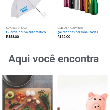
GUARDA-CHUVA
GARRAFA ALUMÍNIO
Guarda-chuva automático
garrafinhas personalizadas
R$
58,00
R$
32,00
Aqui você encontra
p
r
o
m
o
ç
õ
e