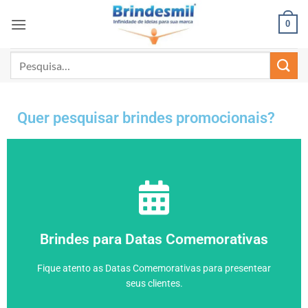
0
Quer pesquisar brindes promocionais?
Clique aqui
Brindesmil?
Brindes para Datas Comemorativas
Quer estar atualizado com as promoções de brindes da
Fique atento as Datas Comemorativas para presentear
Descontos e Promoções
seus clientes.